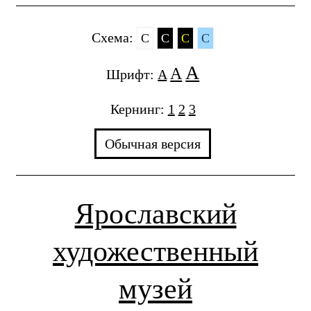
Cхема:
C
C
C
C
A
A
Шрифт:
A
Кернинг:
1
2
3
Обычная версия
Ярославский
художественный
музей