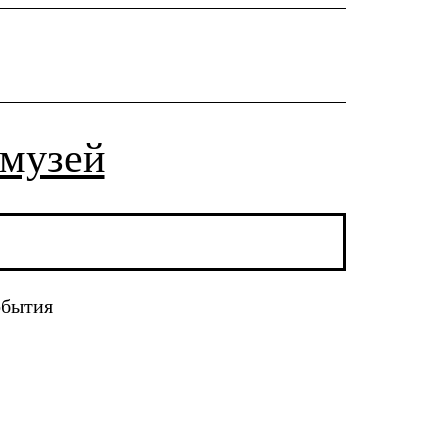
 музей
обытия