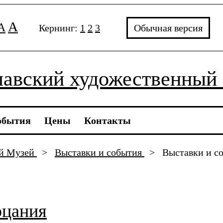
A
A
Кернинг:
1
2
3
Обычная версия
авский художественный
обытия
Цены
Контакты
ый Музей
>
Выставки и события
>
Выставки и с
рцания