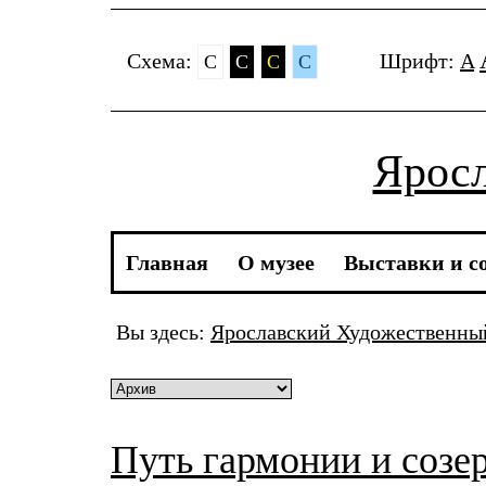
Cхема:
Шрифт:
A
C
C
C
C
Яросл
Главная
О музее
Выставки и с
Вы здесь:
Ярославский Художественн
Путь гармонии и созе