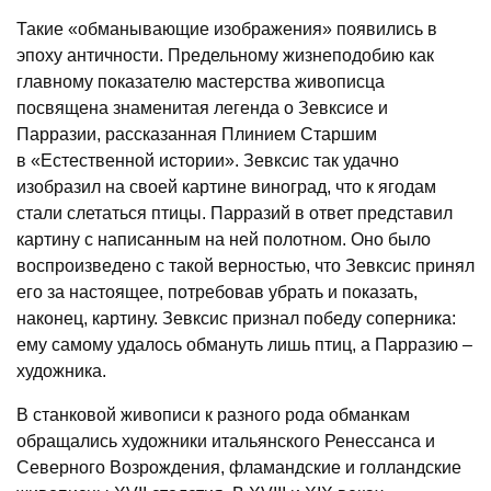
Такие «обманывающие изображения» появились в
эпоху античности. Предельному жизнеподобию как
главному показателю мастерства живописца
посвящена знаменитая легенда о Зевксисе и
Парразии, рассказанная Плинием Старшим
в «Естественной истории». Зевксис так удачно
изобразил на своей картине виноград, что к ягодам
стали слетаться птицы. Парразий в ответ представил
картину с написанным на ней полотном. Оно было
воспроизведено с такой верностью, что Зевксис принял
его за настоящее, потребовав убрать и показать,
наконец, картину. Зевксис признал победу соперника:
ему самому удалось обмануть лишь птиц, а Парразию –
художника.
В станковой живописи к разного рода обманкам
обращались художники итальянского Ренессанса и
Северного Возрождения, фламандские и голландские