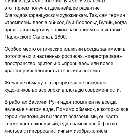
живописцы XVII столетия. В XVIII и XIX веках
этот прием получил дальнейшее развитие
благодаря французским художникам. Так, сам термин
«тромплей» ввел в обиход Луи-Леопольд Буайи, когда
представил картину с таким названием на выставке
Парижского Салона в 1800.
Особое место оптические иллюзии всегда занимали в
потолочных и настенных росписях, «перестраивая»
пространство, зрительно «прорывая» или вовсе
«растворяя» плоскость стены или потолка.
Желание обмануть взор зрителя не покидало
художников во все эпохи вплоть до современности.
В работах Василия Руги идея тромплея не всегда
явлена в чистом виде. Помимо обманок, в которых все
герои композиции выглядят осязаемыми, он часто
совмещает лаконичный, едва намеченный фон из
листьев с гиперреалистичным изображением