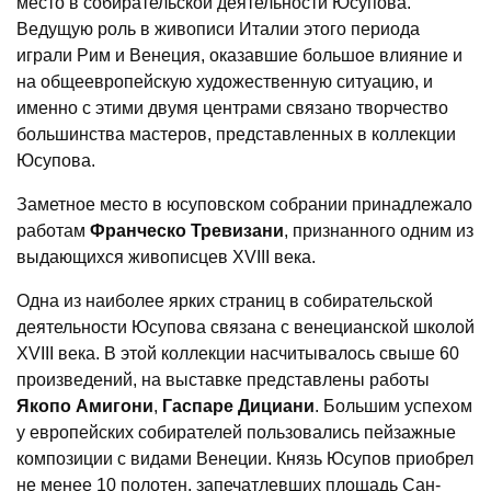
место в собирательской деятельности Юсупова.
Ведущую роль в живописи Италии этого периода
играли Рим и Венеция, оказавшие большое влияние и
на общеевропейскую художественную ситуацию, и
именно с этими двумя центрами связано творчество
большинства мастеров, представленных в коллекции
Юсупова.
Заметное место в юсуповском собрании принадлежало
работам
Франческо Тревизани
, признанного одним из
выдающихся живописцев XVIII века.
Одна из наиболее ярких страниц в собирательской
деятельности Юсупова связана с венецианской школой
XVIII века. В этой коллекции насчитывалось свыше 60
произведений, на выставке представлены работы
Якопо Амигони
,
Гаспаре Дициани
. Большим успехом
у европейских собирателей пользовались пейзажные
композиции с видами Венеции. Князь Юсупов приобрел
не менее 10 полотен, запечатлевших площадь Сан-