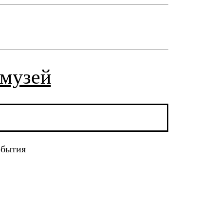
 музей
обытия