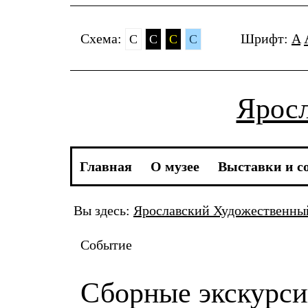
Cхема:
Шрифт:
A
C
C
C
C
Яросл
Главная
О музее
Выставки и с
Вы здесь:
Ярославский Художественн
Событие
Сборные экскурс