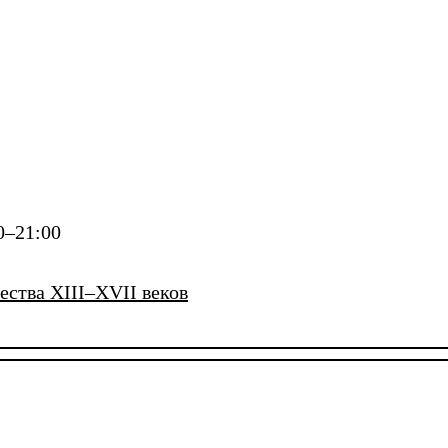
00–21:00
ства XIII–XVII веков