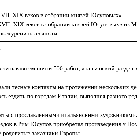
XVII–XIX веков в собрании князей Юсуповых»
XVII–XIX веков в собрании князей Юсуповых» из М
экскурсии по сеансам:
0
считывавшем почти 500 работ, итальянский раздел 
вали тесные контакты на протяжении нескольких д
ось ездить по городам Италии, выполняя разного р
кты с прославленными итальянскими художниками. 
ездок в Рим Юсупов приобретал произведения у По
е родовитые заказчики Европы.