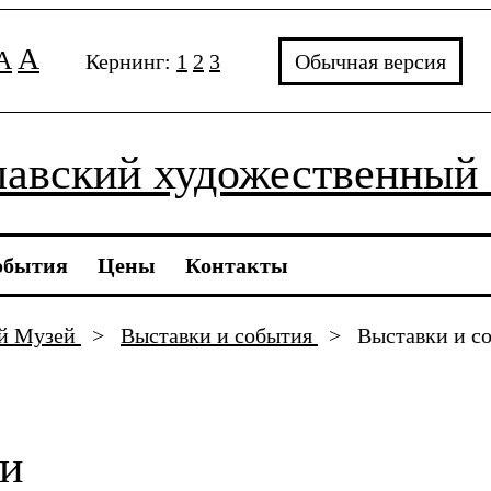
A
A
Кернинг:
1
2
3
Обычная версия
авский художественный
обытия
Цены
Контакты
ый Музей
>
Выставки и события
>
Выставки и с
ии