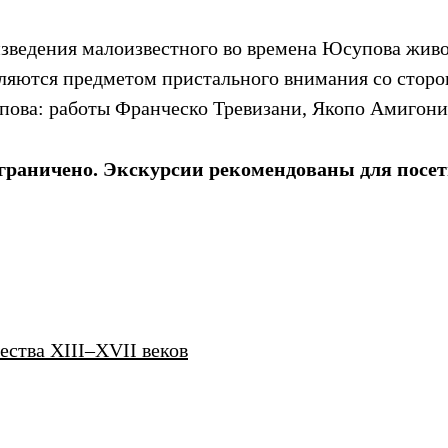
изведения малоизвестного во времена Юсупова живо
вляются предметом пристального внимания со стор
пова: работы Франческо Тревизани, Якопо Амигони
ограничено. Экскурсии рекомендованы
для посет
ства XIII–XVII веков