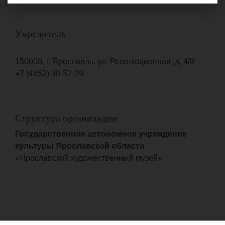
Учредитель
Министерство культуры Ярославской области
150000, г. Ярославль, ул. Революционная, д. 4/9
+7 (4852) 30-52-29
dcul@yarregion.ru
Структура организации
Государственное автономное учреждение
культуры Ярославской области
«Ярославский художественный музей»
Контактные данные руководителей подразделений