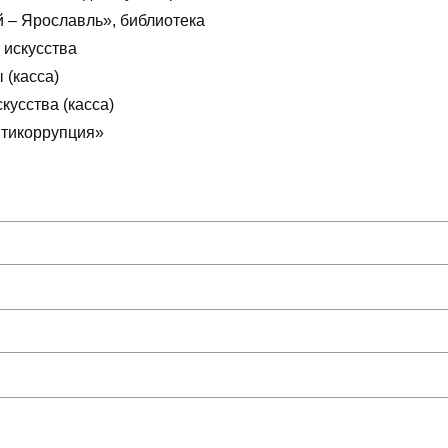
й – Ярославль», библиотека
 искусства
 (касса)
кусства (касса)
нтикоррупция»