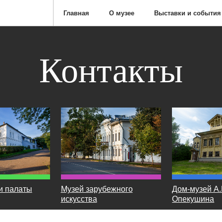
Главная
О музее
Выставки и события
Контакты
и палаты
Музей зарубежного
Дом-музей А.
искусства
Опекушина