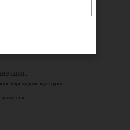
низации
мное учреждение культуры
ный музей»
дителей подразделений