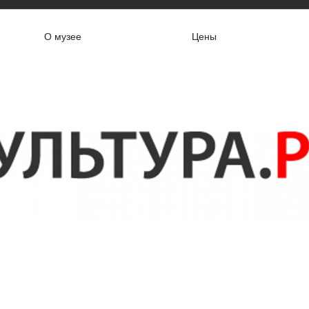
О музее
Цены