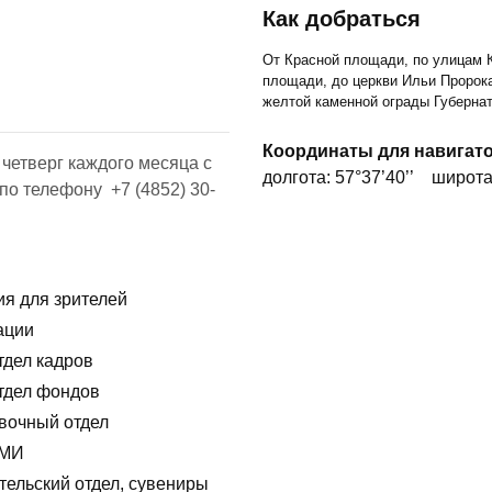
Как добраться
От Красной площади, по улицам К
площади, до церкви Ильи Пророка
желтой каменной ограды Губернат
Координаты для навигат
четверг каждого месяца с
долгота: 57°37’40’’
широта:
по телефону +7 (4852) 30-
ия для зрителей
ации
тдел кадров
отдел фондов
вочный отдел
СМИ
ельский отдел, сувениры