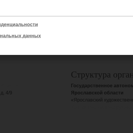
иденциальности
ональных данных
Структура орга
области
Государственное автоно
д. 4/9
Ярославской области
«Ярославский художествен
Контактные данные руково